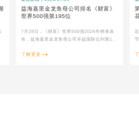
湖
益海嘉里金龙鱼母公司排名《财富》
世界500强第195位
活
7月28日，《财富》世界500强2026年榜单发
粮
布，益海嘉里金龙鱼母公司丰益国际位列第195
节
企
位。 2025年，丰益国际实现营业收入
了解更多
治
704.157亿美元，净利润14...
护
脂、油脂科技、水稻循环经济、玉米深加工、小麦深加工、