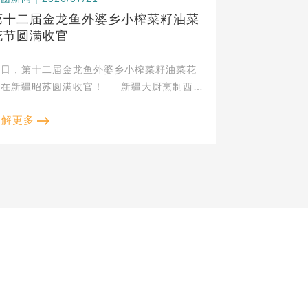
第十二届金龙鱼外婆乡小榨菜籽油菜
花节圆满收官
近日，第十二届金龙鱼外婆乡小榨菜籽油菜花
在新疆昭苏圆满收官！ 新疆大厨烹制西域
风味菜肴，文旅与美食体验拉满。 &nbs...
了解更多
查看更多内容
大豆深加