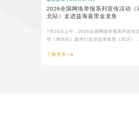
2026全国网络举报系列宣传活动（
北站）走进益海嘉里金龙鱼
7月26日上午，2026全国网络举报系列宣传
动（湖北站）媒体行走进益海嘉里（武汉）
油工业有限公司，通过深入生产一线，探访
了解更多
业食品安全管控全流程，调研涉企网络侵权
理的实践路径，以政企合力净化网络空间，
航企业高质量发展。 &nbs...
产品与服务
主要涉足油籽压榨、食用油精炼、专用油