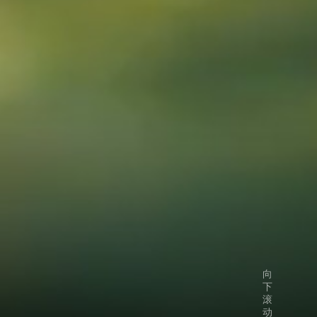
向
下
滚
动